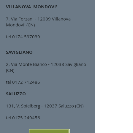
VILLANOVA MONDOVI'
7, Via Forzani - 12089 Villanova
Mondovi' (CN)
tel
0174 597039
SAVIGLIANO
2, Via Monte Bianco - 12038 Savigliano
(CN)
tel
0172 712486
SALUZZO
131, V. Spielberg - 12037 Saluzzo (CN)
tel
0175 249456