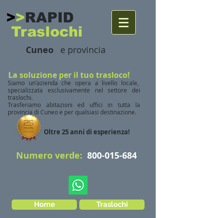
>
>
RAPID​
Traslochi
Cuneo
e provincia
La soluzione per il tuo trasloco!
Siamo un’azienda che opera a livello locale,
specializzata esclusivamente nel settore dei
traslochi.
Trasferiamo abitazioni ed uffici in tutta la
provincia di Cuneo e per qualsiasi destinazione.
Oltre 25 anni di esperienza!
Numero verde:
800-015-684
Home
Traslochi