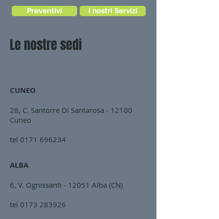
Preventivi
I nostri Servizi
Le nostre sedi
CUNEO
28, C. Santorre Di Santarosa - 12100
Cuneo
tel
0171 696234
ALBA
6, V. Ognissanti - 12051 Alba (CN)
tel
0173 283926